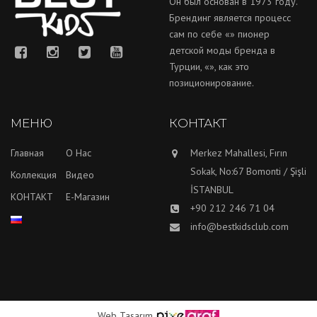
Он был основан в 1973 году.
Брендинг является процесс
сам по себе «» пионер
детской моды бренда в
Турции, «», как это
позиционирование.
МЕНЮ
КОНТАКТ
Главная
О Нас
Merkez Mahallesi, Fırın
Sokak, No:67 Bomonti / Şişli
Коллекция
Видео
İSTANBUL
КОНТАКТ
E-Магазин
+90 212 246 71 04
info@bestkidsclub.com
Web Tasarım