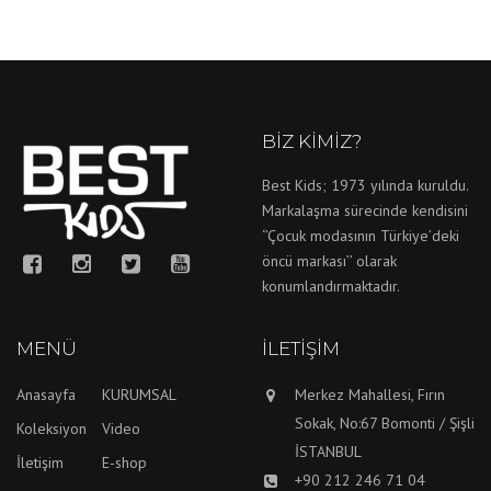
BIZ KIMIZ?
Best Kids; 1973 yılında kuruldu.
Markalaşma sürecinde kendisini
‘’Çocuk modasının Türkiye’deki
öncü markası’’ olarak
konumlandırmaktadır.
MENÜ
İLETIŞIM
Anasayfa
KURUMSAL
Merkez Mahallesi, Fırın
Sokak, No:67 Bomonti / Şişli
Koleksiyon
Video
İSTANBUL
İletişim
E-shop
+90 212 246 71 04