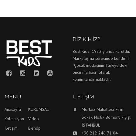
BIZ KIMIZ?
Best Kids; 1973 yılında kuruldu.
Markalaşma sürecinde kendisini
‘’Çocuk modasının Türkiye’deki
öncü markası’’ olarak
konumlandırmaktadır.
MENÜ
İLETIŞIM
Anasayfa
KURUMSAL
Merkez Mahallesi, Fırın
Sokak, No:67 Bomonti / Şişli
Koleksiyon
Video
İSTANBUL
İletişim
E-shop
+90 212 246 71 04