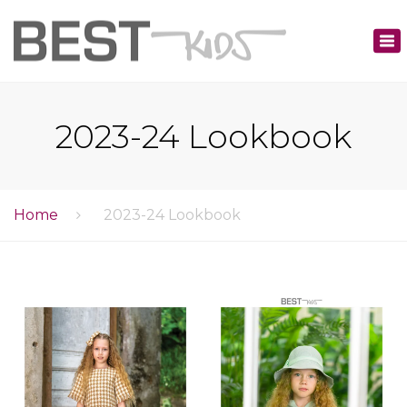
×
Tog
nav
2023-24 Lookbook
Home
2023-24 Lookbook