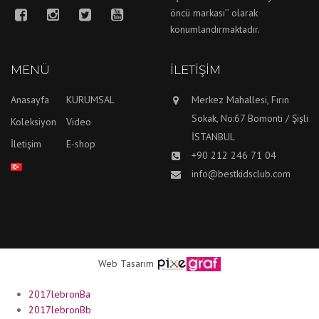
öncü markası’’ olarak
konumlandırmaktadır.
MENÜ
İLETIŞIM
Anasayfa
KURUMSAL
Merkez Mahallesi, Fırın
Sokak, No:67 Bomonti / Şişli
Koleksiyon
Video
İSTANBUL
İletişim
E-shop
+90 212 246 71 04
info@bestkidsclub.com
Web Tasarım
2017lebronBa
2017lebronBb