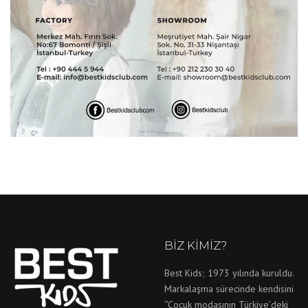
BIZ KIMIZ?
Best Kids; 1973 yılında kuruldu.
Markalaşma sürecinde kendisini
‘’Çocuk modasının Türkiye’deki