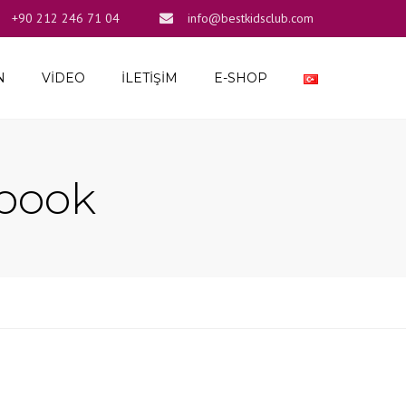
+90 212 246 71 04
info@bestkidsclub.com
×
N
VIDEO
İLETIŞIM
E-SHOP
z
r-Kış
kbook
z
r –
z