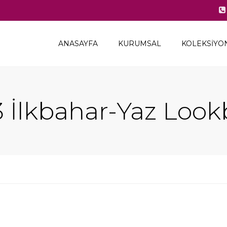
ANASAYFA
KURUMSAL
KOLEKSIYO
Hakkımızda
2024 İlkbahar-Ya
Bayilik
2023-24 Sonbaha
 İlkbahar-Yaz Loo
2023 İlkbahar-Ya
2022-23 Sonbaha
Kış
2022 İlkbahar-Ya