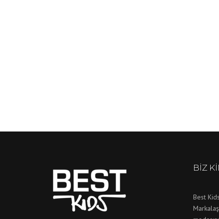
BIZ K
Best Kids
Markalaş