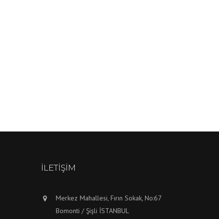
İLETIŞIM
Merkez Mahallesi, Fırın Sokak, No:67
Bomonti / Şişli İSTANBUL