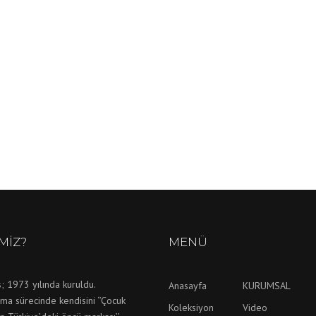
IMIZ?
MENÜ
; 1973 yılında kuruldu.
Anasayfa
KURUMSAL
ma sürecinde kendisini ‘’Çocuk
Koleksiyon
Video