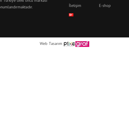
n Türkiye’deki öncü markası’’
İletişim
E-shop
onumlandırmaktadır.
Web Tasarım