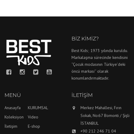
BIZ KIMIZ?
Best Kids; 1973 yılında kuruldu.
Markalaşma sürecinde kendisini
‘’Çocuk modasının Türkiye’deki
öncü markası’’ olarak
konumlandırmaktadır.
MENÜ
İLETIŞIM
Anasayfa
KURUMSAL
Merkez Mahallesi, Fırın
Sokak, No:67 Bomonti / Şişli
Koleksiyon
Video
İSTANBUL
İletişim
E-shop
+90 212 246 71 04