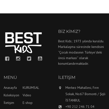
BIZ KIMIZ?
Best Kids; 1973 yılında kuruldu.
Markalaşma sürecinde kendisini
‘’Çocuk modasının Türkiye’deki
öncü markası’’ olarak
konumlandırmaktadır.
MENÜ
İLETIŞIM
Anasayfa
KURUMSAL
Merkez Mahallesi, Fırın
Sokak, No:67 Bomonti / Şişli
Koleksiyon
Video
İSTANBUL
İletişim
E-shop
+90 212 246 71 04