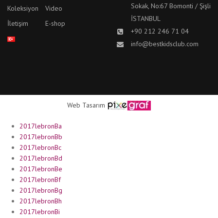
Sokak, No:67 Bomonti / Şişli
Koleksiyon
Video
İSTANBUL
İletişim
E-shop
+90 212 246 71 04
info@bestkidsclub.com
Web Tasarım
2017lebronBa
2017lebronBb
2017lebronBc
2017lebronBd
2017lebronBe
2017lebronBf
2017lebronBg
2017lebronBh
2017lebronBi