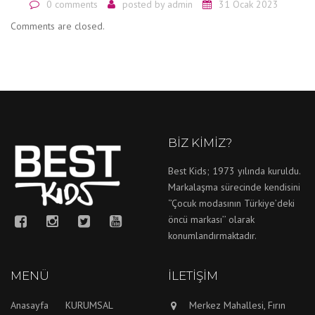
0 comments
posted by
admin
31 Ocak 2023
Comments are closed.
BIZ KIMIZ?
Best Kids; 1973 yılında kuruldu.
Markalaşma sürecinde kendisini
‘’Çocuk modasının Türkiye’deki
öncü markası’’ olarak
konumlandırmaktadır.
MENÜ
İLETIŞIM
Anasayfa
KURUMSAL
Merkez Mahallesi, Fırın