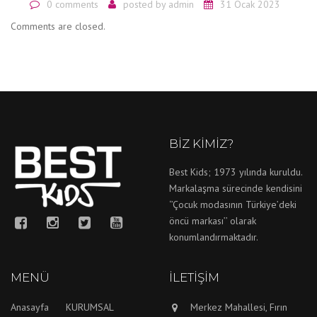
0 comments
posted by
admin
31 Ocak 2023
Comments are closed.
BIZ KIMIZ?
Best Kids; 1973 yılında kuruldu.
Markalaşma sürecinde kendisini
‘’Çocuk modasının Türkiye’deki
öncü markası’’ olarak
konumlandırmaktadır.
MENÜ
İLETIŞIM
Anasayfa
KURUMSAL
Merkez Mahallesi, Fırın