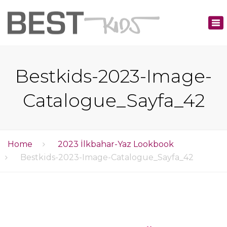
×
Tog
nav
Bestkids-2023-Image-
Catalogue_Sayfa_42
Home
2023 İlkbahar-Yaz Lookbook
Bestkids-2023-Image-Catalogue_Sayfa_42