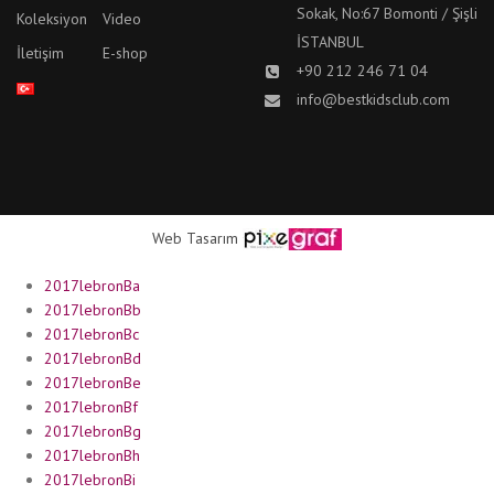
Sokak, No:67 Bomonti / Şişli
Koleksiyon
Video
İSTANBUL
İletişim
E-shop
+90 212 246 71 04
info@bestkidsclub.com
Web Tasarım
2017lebronBa
2017lebronBb
2017lebronBc
2017lebronBd
2017lebronBe
2017lebronBf
2017lebronBg
2017lebronBh
2017lebronBi