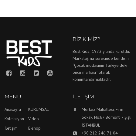
BIZ KIMIZ?
Best Kids; 1973 yılında kuruldu.
Markalaşma sürecinde kendisini
‘’Çocuk modasının Türkiye’deki
öncü markası’’ olarak
konumlandırmaktadır.
MENÜ
İLETIŞIM
Anasayfa
KURUMSAL
Merkez Mahallesi, Fırın
Sokak, No:67 Bomonti / Şişli
Koleksiyon
Video
İSTANBUL
İletişim
E-shop
+90 212 246 71 04