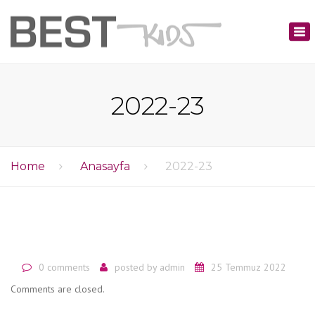
×
Tog
nav
2022-23
Home
Anasayfa
2022-23
0 comments
posted by
admin
25 Temmuz 2022
Comments are closed.